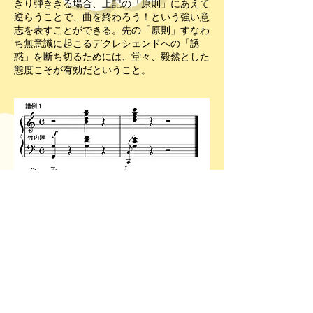
きり弾ききる場合、上記の「原則」にあえて
逆らうことで、曲を終わろう！という強い意
志を表すことができる。先の「原則」すなわ
ち無意識に起こるデクレシェンドへの「誘
惑」を断ち切るためには、堂々、毅然とした
態度こそが有効だということ。
例２）ショパン バラード第１番の中間主
題のクライマックス歌い出し（106小
節〜）。ここは輝くようなドミナント和
音に始まり、次の小節でトニックに解
決。譜例 2 のｘの音はトニック和音に収
まる（弱める）弾き方も可能だが、それ
だと後が続かなくなる。何故なら次のフ
レーズ始まりで１オクターブ上に思い切
りジャンプするので、ｘ音にそのための