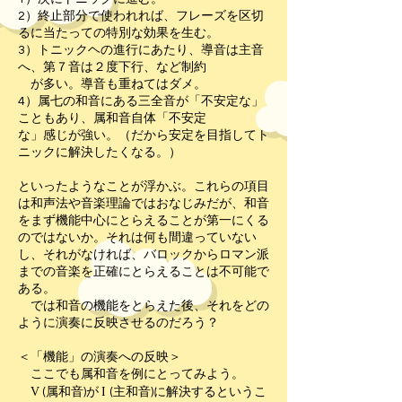
2）終止部分で使われれば、フレーズを区切
るに当たっての特別な効果を生む。
3）トニックヘの進行にあたり、導音は主音
へ、第７音は２度下行、など制約
が多い。導音も重ねてはダメ。
4）属七の和音にある三全音が「不安定な」
こともあり、属和音自体「不安定
な」感じが強い。（だから安定を目指してト
ニックに解決したくなる。）
といったようなことが浮かぶ。これらの項目
は和声法や音楽理論ではおなじみだが、和音
をまず機能中心にとらえることが第一にくる
のではないか。それは何も間違っていない
し、それがなければ、バロックからロマン派
までの音楽を正確にとらえることは不可能で
ある。
では和音の機能をとらえた後、それをどの
ように演奏に反映させるのだろう？
＜「機能」の演奏への反映＞
ここでも属和音を例にとってみよう。
V
I
(属和音)が
(主和音)に解決するというこ