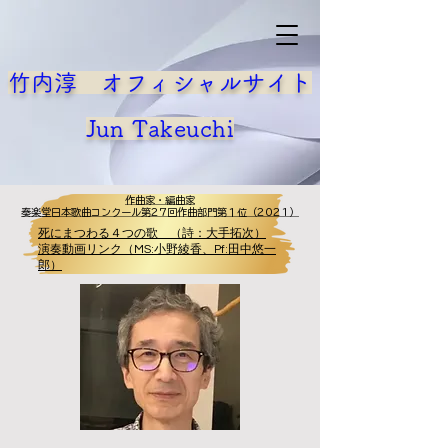
竹内淳 オフィシャルサイト
​Jun Takeuchi
作曲家・編曲家
作曲家・編曲家
奏楽堂日本歌曲コンクール第27回作曲部門第１位（2021）
奏楽堂日本歌曲コンクール第27回作曲部門第１位（2021）
死にまつわる４つの歌 （詩：大手拓次）
演奏動画リンク（MS:小野綾香、Pf:田中悠一
郎）