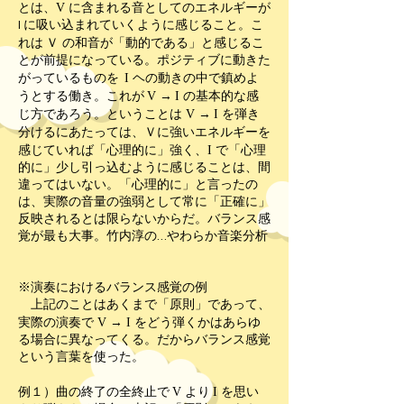
V
とは、
に含まれる音としてのエネルギーが
I に吸い込まれていくように感じること。こ
Ｖ
れは
の和音が「動的である」と感じるこ
とが前提になっている。ポジティブに動きた
I
がっているものを
ヘの動きの中で鎮めよ
V
I
うとする働き。これが
→
の基本的な感
V
I
じ方であろう。ということは
→
を弾き
Ｖ
分けるにあたっては、
に強いエネルギーを
I
感じていれば「心理的に」強く、
で「心理
的に」少し引っ込むように感じることは、間
違ってはいない。「心理的に」と言ったの
は、実際の音量の強弱として常に「正確に」
反映されるとは限らないからだ。バランス感
覚が最も大事。竹内淳の…やわらか音楽分析
※演奏におけるバランス感覚の例
上記のことはあくまで「原則」であって、
V
I
実際の演奏で
→
をどう弾くかはあらゆ
る場合に異なってくる。だからバランス感覚
という言葉を使った。
V
I
例１）曲の終了の全終止で
より
を思い