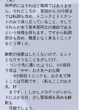
（笑）
和声的にはそれほど複雑ではありませ
ん。それどころか、冒頭から 22小節ま
では転調も含め、トニックとドミナン
トのみで成り立っていること、そして
それらが全て基本形同士の連結である
という特徴を持ちます。ですから転調
部分も含め、幾度となく来るトニック
をどう弾くか。
解釈の強要はしたくないので、ヒント
となりそうなことを少しだけ。
・リンク先に書いたように、2小節目
ラ音は「やや」おさ丸〜おな爺
・4小節目トニックも、おさ丸で弾
くことは可能です。（私もここのおさ
丸、好
きです。）しかしメロディがシから
ドに上がる分、少し緊張感を高める解
釈も
可能でしょう。