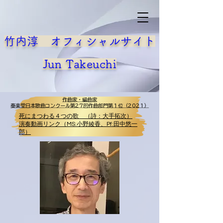
竹内淳 オフィシャルサイト
​Jun Takeuchi
作曲家・編曲家
作曲家・編曲家
奏楽堂日本歌曲コンクール第27回作曲部門第１位（2021）
奏楽堂日本歌曲コンクール第27回作曲部門第１位（2021）
死にまつわる４つの歌 （詩：大手拓次）
演奏動画リンク（MS:小野綾香、Pf:田中悠一
郎）