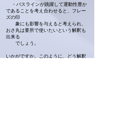
・バスラインが跳躍して運動性豊か
であることを考え合わせると、フレー
ズの印
象にも影響を与えると考えられ、
おさ丸は要所で使いたいという解釈も
出来る
でしょう。
いかがですか。このように、どう解釈
するかで個性が出せそうですね。
さてさて毎回同じようなおさ丸でお辞
儀ばかりではちょっと、、、とお悩み
の方に朗報です(？)。。。。。
先ほども書きましたが、曲のスタイル
によってはおさ丸が100人いたって良
いのです。例えばおな爺を100とし
て、それよりほんのちょっとおさ丸で
90、かなりおさ丸で60、ちょっとでも
サマランなら105、 熱情ソナタ第1楽章